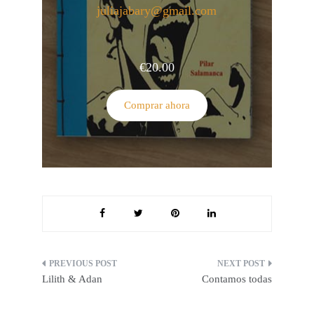
juliajabary@gmail.com
€
20.00
Comprar ahora
Navegación
Lilith & Adan
Contamos todas
de