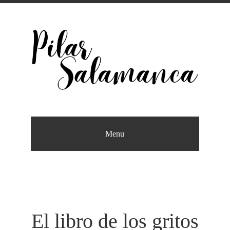
Saltar
al
contenido
Escritora
PILAR SALAMANCA
Menu
El libro de los gritos