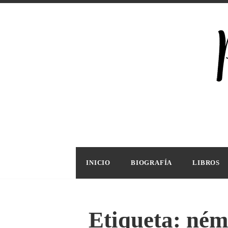
Saltar
al
contenido
Escrit
PILA
INICIO
BIOGRAFÍA
LIBROS
Etiqueta:
ném