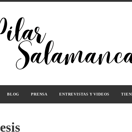
ora
R SALAMANCA
BLOG
PRENSA
ENTREVISTAS Y VIDEOS
TIEN
esis