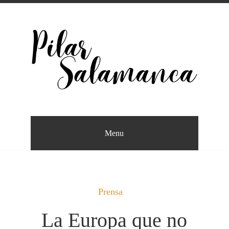
Saltar
al
contenido
Escritora
PILAR SALAMANCA
Menu
Prensa
La Europa que no