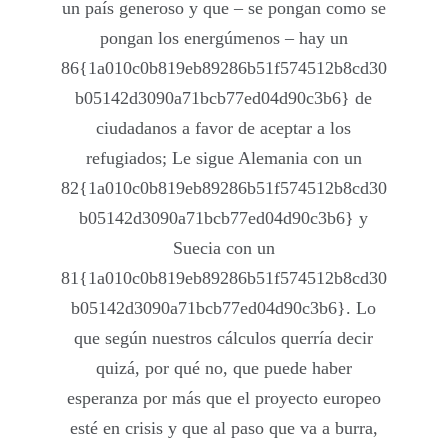
un país generoso y que – se pongan como se
pongan los energúmenos – hay un
86{1a010c0b819eb89286b51f574512b8cd30
b05142d3090a71bcb77ed04d90c3b6} de
ciudadanos a favor de aceptar a los
refugiados; Le sigue Alemania con un
82{1a010c0b819eb89286b51f574512b8cd30
b05142d3090a71bcb77ed04d90c3b6} y
Suecia con un
81{1a010c0b819eb89286b51f574512b8cd30
b05142d3090a71bcb77ed04d90c3b6}. Lo
que según nuestros cálculos querría decir
quizá, por qué no, que puede haber
esperanza por más que el proyecto europeo
esté en crisis y que al paso que va a burra,