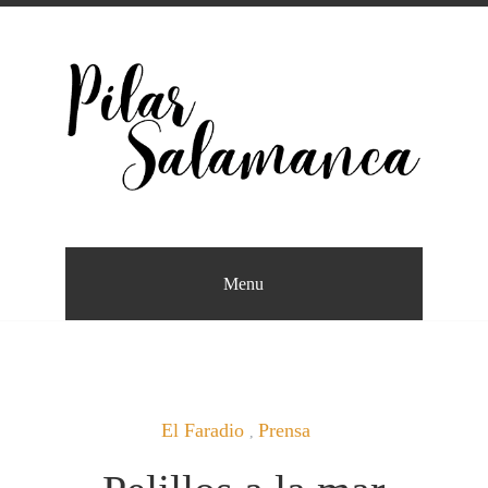
Saltar
al
contenido
Escritora
PILAR SALAMANCA
Menu
El Faradio
Prensa
,