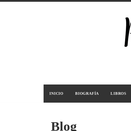
Saltar
al
contenido
Escrit
PILA
INICIO
BIOGRAFÍA
LIBROS
Blog